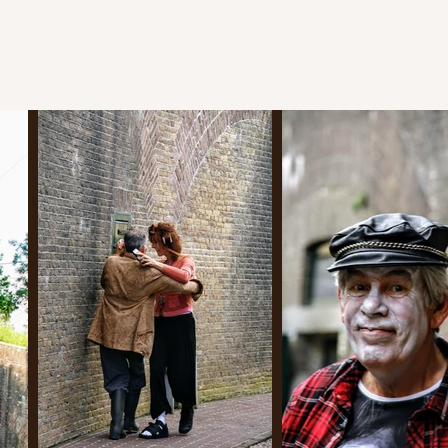
Wie zijn wij
BISnieuws
Blog
BISvrienden
Contact
Product