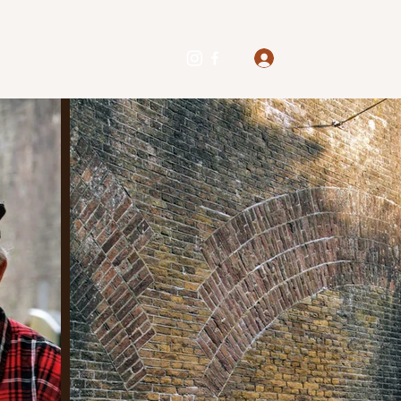
Inloggen
ies
In de Media