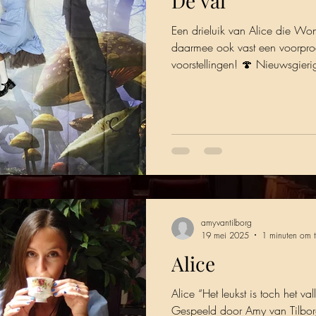
De val
Een drieluik van Alice die Wo
daarmee ook vast een voorpro
voorstellingen! 🍄 Nieuwsgier
dan snel via onze website!
amyvantilborg
19 mei 2025
1 minuten om t
Alice
Alice “Het leukst is toch het va
Gespeeld door Amy van Tilbo