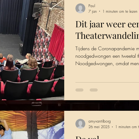
Paul
7 jan
1 minuten om te lezen
Dit jaar weer ee
Theaterwandeli
Tijdens de Coronapandemie m
noodgedwongen een tweetal t
Noodgedwongen, omdat men m
mensen bij elkaar kon en moc
publiek én acteurs. Het publie
de binnenstad en kwamen onde
verschillende scènes. Deze in
door zowel publiek als de spel
wens om weer eens een theate
da
amyvantilborg
26 mei 2025
1 minuten om t