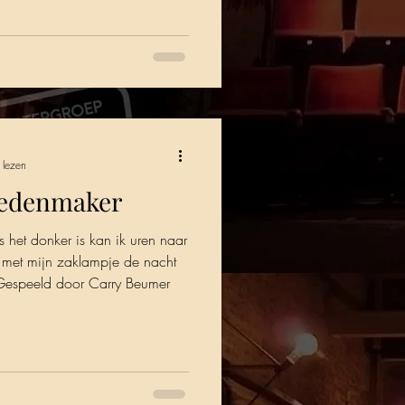
 lezen
oedenmaker
het donker is kan ik uren naar
ik met mijn zaklampje de nacht
” Gespeeld door Carry Beumer