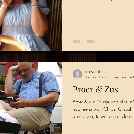
amyvantilborg
12 mei 2025
1 minuten om t
Broer & Zus
Broer & Zus “Zusje van niks!
haal eens wat. Chips. Chips!” “H
alles doen, terwijl broer allee
gespeeld door Toon Janssen Z
O’Herne Visser