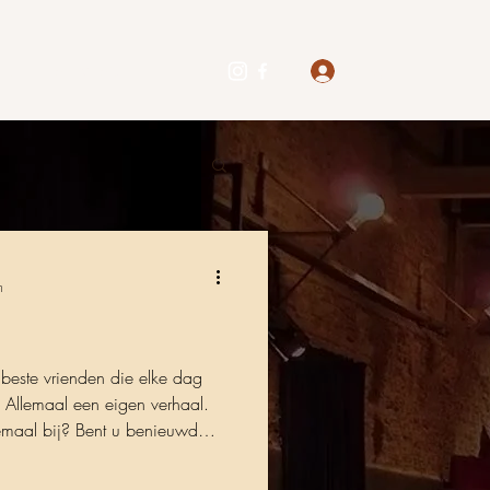
Inloggen
ies
In de Media
n
beste vrienden die elke dag
. Allemaal een eigen verhaal.
ent u benieuwd
u uw kaarten op;
nder.nl Speeldata 18 en 25