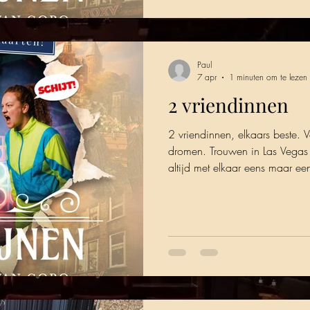
Paul
7 apr
1 minuten om te lezen
2 vriendinnen
2 vriendinnen, elkaars beste. 
dromen. Trouwen in Las Vegas o
altijd met elkaar eens maar een 
beste vriendinnen! Bent u benieuwd naar dit verhaal? Bestel
dan nu kaarten op: www.theat
18 en 25 april 15.30 uur 19
uur