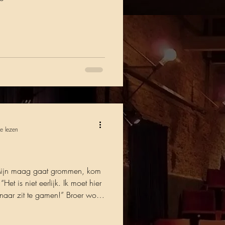
e lezen
 Mijn maag gaat grommen, kom
et is niet eerlijk. Ik moet hier
n naar zit te gamen!” Broer wordt
us wordt gespeeld door Vera