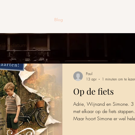
Wie zijn wij
BISnieuws
Blog
BISvrienden
Contact
Product
rijke datums
Paul
13 apr
1 minuten om te leze
Op de fiets
Adrie, Wijnand en Simone. 3 
met elkaar op de fiets stappen
Maar hoort Simone er wel helemaal bij? B
naar dit verhaal? Bestel dan n
https://www.theatergroepbiso