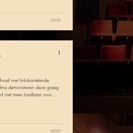
il 12.30 en 15:30 uur
n
roef met linkskantelende
elma demonstreren deze graag
ijd niet meer haalbaar voor
 verhaal? Bestel dan nu uw
ergroepbisonder.nl Speeldata
 en 26 april 12.30 en 15:30