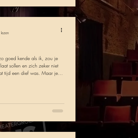
 lezen
d zo goed kende als ik, zou je
laat sollen en zich zeker niet
 dat tijd een dief was. Maar je
 een geschenk. Elke minuut.”
s