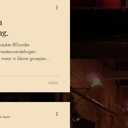
n
ng.
aakte BISonder
heaterwandelingen.
aar in kleine groepjes
ht komen. Coronaproof voor
k wandelde in tweetallen door
rweg terecht in de
vulling werd erg goed ontvangen
ers zelf. Het was al langer de
rwandeling te maken. We zijn
e lezen