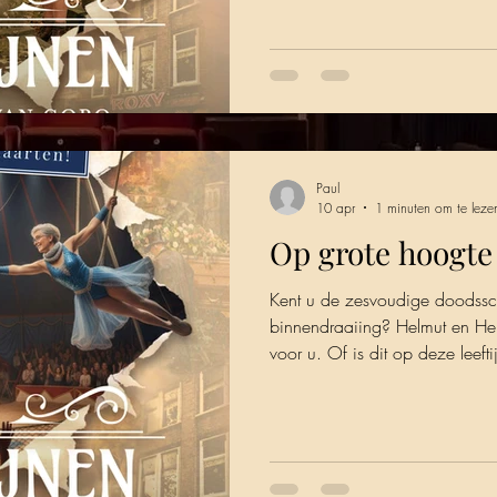
april 15.30 uur 19 en 26 apr
Paul
10 apr
1 minuten om te leze
Op grote hoogte
Kent u de zesvoudige doodssch
binnendraaiing? Helmut en H
voor u. Of is dit op deze leeft
hen? Bent u benieuwd naar dit
kaarten op: https://www.theat
18 en 25 april 15.30 uur 19
uur