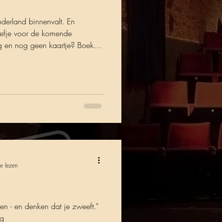
nderland binnenvalt. En
efje voor de komende
ig en nog geen kaartje? Boek
e lezen
llen - en denken dat je zweeft.”
rg