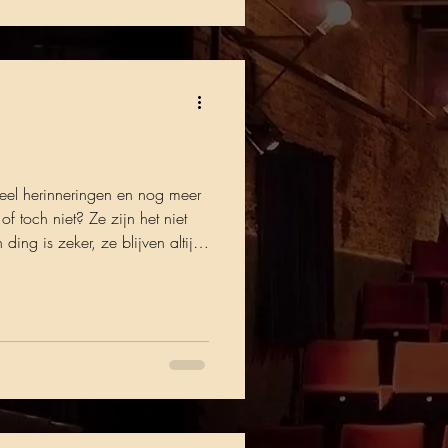
Veel herinneringen en nog meer
f toch niet? Ze zijn het niet
ding is zeker, ze blijven altijd
ergroepbisonder.nl/ Speeldata
 en 26 april 12.30 en 15:30