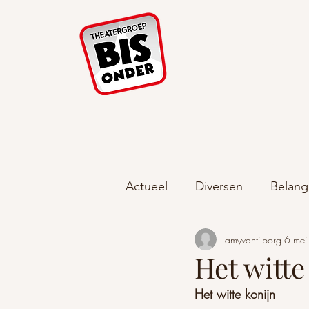
Home Tijdlijnen
Actueel
Diversen
Belang
amyvantilborg
6 me
Het witte
Het witte konijn