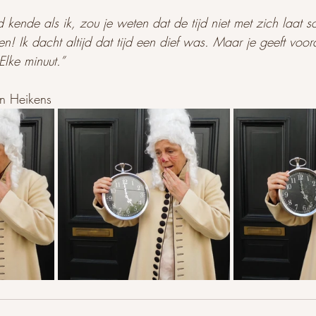
d kende als ik, zou je weten dat de tijd niet met zich laat s
len! Ik dacht altijd dat tijd een dief was. Maar je geeft voor
Elke minuut.”
n Heikens