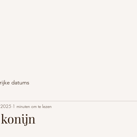
Wie zijn wij
BISnieuws
Blog
BISvrienden
Contact
Product
rijke datums
i 2025
1 minuten om te lezen
 konijn