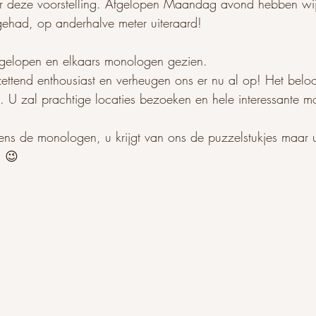
or deze voorstelling. Afgelopen Maandag avond hebben wi
 gehad, op anderhalve meter uiteraard! 
gelopen en elkaars monologen gezien. 
zettend enthousiast en verheugen ons er nu al op! Het beloo
n. U zal prachtige locaties bezoeken en hele interessante 
ens de monologen, u krijgt van ons de puzzelstukjes maar u
n 😉