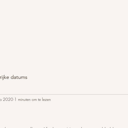
Wie zijn wij
BISnieuws
Blog
BISvrienden
Contact
Product
rijke datums
ep 2020
1 minuten om te lezen