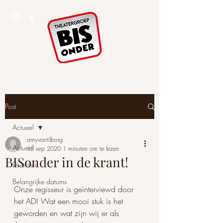
Post
Actueel
amyvantilborg
Actueel
15 sep 2020
1 minuten om te lezen
BISonder in de krant!
Diversen
Belangrijke datums
Onze regisseur is geïnterviewd door 
het AD! Wat een mooi stuk is het 
geworden en wat zijn wij er als 