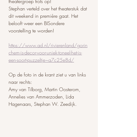
theatergroep trots op! 
Stephan verteld over het theaterstuk dat 
dit weekend in première gaat. Het 
belooft weer een BISondere 
voorstelling te worden! 
https://www.ad.nl/rivierenland/gorin
chem-is-decor-voor-uniek-toneel-het-is-
een-soort-puzzeltje~a7c25e8d/
Op de foto in de krant ziet u van links 
naar rechts:
Amy van Tilborg, Martin Oosterom, 
Annelies van Ammerzoden, Lida 
Hagenaars, Stephan W. Zeedijk.