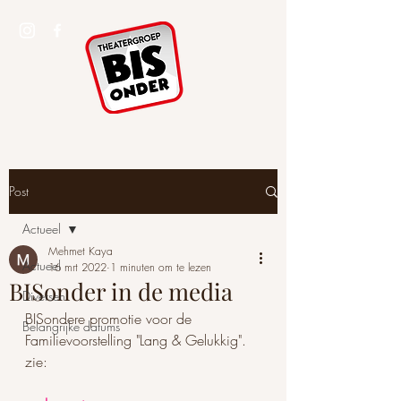
Post
Actueel
Mehmet Kaya
Actueel
16 mrt 2022
1 minuten om te lezen
BISonder in de media
Diversen
BISondere promotie voor de 
Belangrijke datums
Familievoorstelling "Lang & Gelukkig".
zie: