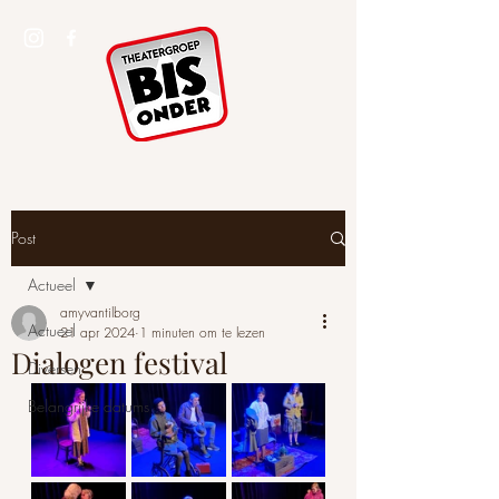
Post
Actueel
amyvantilborg
Actueel
21 apr 2024
1 minuten om te lezen
Dialogen festival
Diversen
Belangrijke datums