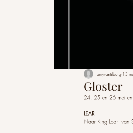
amyvantilborg
13 m
Gloster
24, 25 en 26 mei en 
LEAR
Naar King Lear  van 