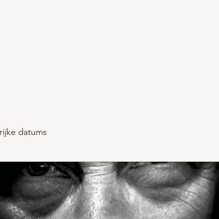
Wie zijn wij
BISnieuws
Blog
BISvrienden
Contact
Product
rijke datums