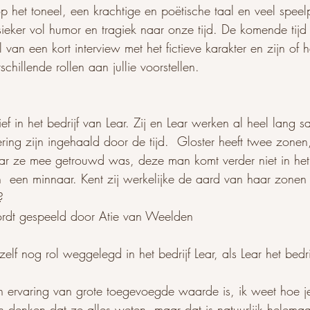
p het toneel, een krachtige en poëtische taal en veel speelp
sieker vol humor en tragiek naar onze tijd. De komende tijd
van een kort interview met het fictieve karakter en zijn of 
chillende rollen aan jullie voorstellen.  
ef in het bedrijf van Lear. Zij en Lear werken al heel lang
ering zijn ingehaald door de tijd.  Gloster heeft twee zone
 ze mee getrouwd was, deze man komt verder niet in het 
een minnaar. Kent zij werkelijke de aard van haar zonen o
?
ordt gespeeld door Atie van Weelden
 zelf nog rol weggelegd in het bedrijf Lear, als Lear het bedr
jn ervaring van grote toegevoegde waarde is, ik weet hoe j
n denken dat ze alles weten, maar dat is natuurlijk helemaa