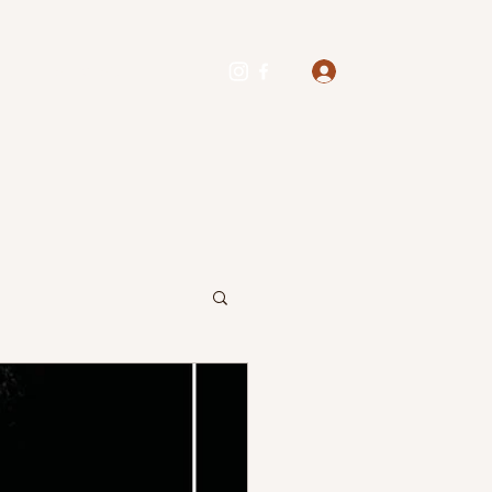
Inloggen
ies
In de Media