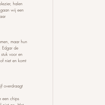
lezier, halen 
 gaan wij een 
haar 
 samen, maar hun 
n, Edgar de 
stuk voor en 
f niet en komt 
ijf overdraagt 
e een chips 
l niet zo. Het 