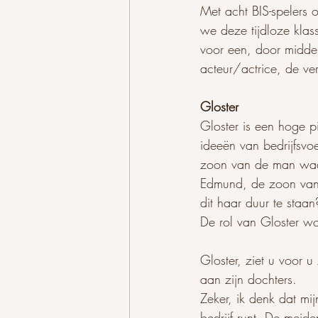
Met acht BIS-spelers o
we deze tijdloze klas
voor een, door middel 
acteur/actrice, de vers
Gloster
Gloster is een hoge pi
ideeën van bedrijfsvo
zoon van de man waar
Edmund, de zoon van  
dit haar duur te staan
De rol van Gloster w
Gloster, ziet u voor u
aan zijn dochters.
Zeker, ik denk dat mi
bedrijf runt. De meide