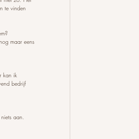
en te vinden 
hem?
t nog maar eens 
r kan ik 
vend bedrijf 
 niets aan. 