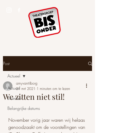
Post
Actueel
amyvantilborg
Actueel
21 mrt 2021
1 minuten om te lezen
We zitten niet stil!
Diversen
Belangrijke datums
November vorig jaar waren wij helaas 
genoodzaakt om de voorstellingen van 